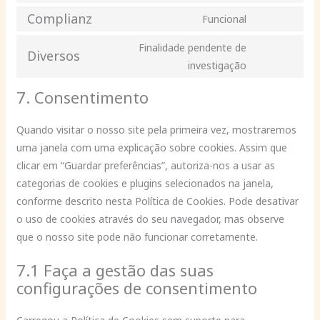
service
fonts
to
Complianz
Funcional
youtube
Consent
service
to
Finalidade pendente de
facebook
Diversos
service
Consent
investigação
complianz
to
7. Consentimento
service
diversos
Quando visitar o nosso site pela primeira vez, mostraremos
uma janela com uma explicação sobre cookies. Assim que
clicar em “Guardar preferências”, autoriza-nos a usar as
categorias de cookies e plugins selecionados na janela,
conforme descrito nesta Política de Cookies. Pode desativar
o uso de cookies através do seu navegador, mas observe
que o nosso site pode não funcionar corretamente.
7.1 Faça a gestão das suas
configurações de consentimento