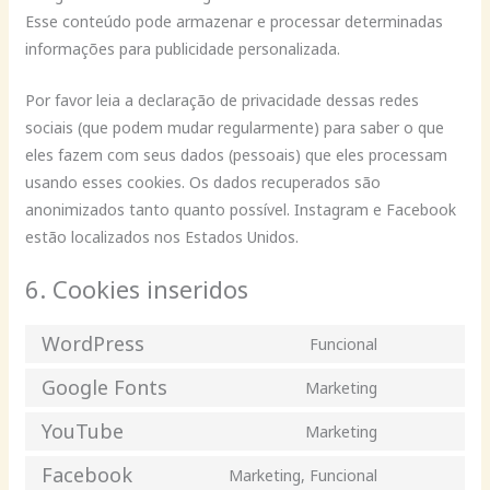
Esse conteúdo pode armazenar e processar determinadas
informações para publicidade personalizada.
Por favor leia a declaração de privacidade dessas redes
sociais (que podem mudar regularmente) para saber o que
eles fazem com seus dados (pessoais) que eles processam
usando esses cookies. Os dados recuperados são
anonimizados tanto quanto possível. Instagram e Facebook
estão localizados nos Estados Unidos.
6. Cookies inseridos
WordPress
Funcional
Consent
to
Google Fonts
Marketing
Consent
service
to
YouTube
Marketing
wordpress
Consent
service
to
Facebook
Marketing, Funcional
google-
Consent