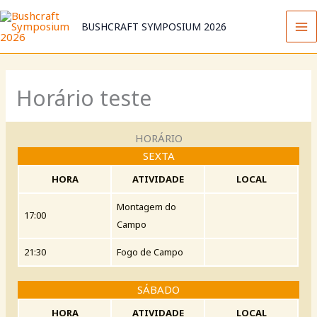
Skip
to
BUSHCRAFT SYMPOSIUM 2026
content
Horário teste
HORÁRIO
SEXTA
HORA
ATIVIDADE
LOCAL
Montagem do
17:00
Campo
21:30
Fogo de Campo
SÁBADO
HORA
ATIVIDADE
LOCAL